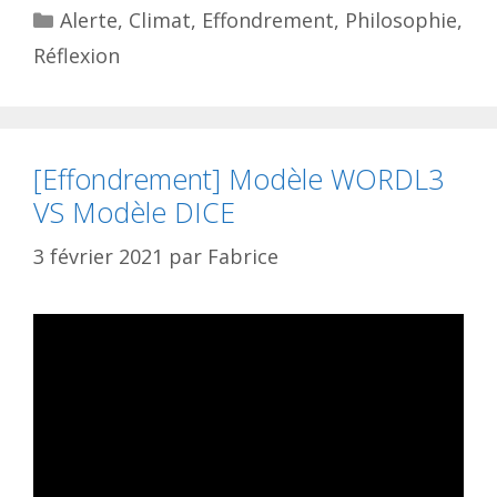
Catégories
Alerte
,
Climat
,
Effondrement
,
Philosophie
,
Réflexion
[Effondrement] Modèle WORDL3
VS Modèle DICE
3 février 2021
par
Fabrice