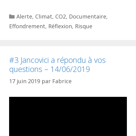
Catégories
Alerte
,
Climat
,
CO2
,
Documentaire
,
Effondrement
,
Réflexion
,
Risque
#3 Jancovici a répondu à vos
questions – 14/06/2019
17 juin 2019
par
Fabrice