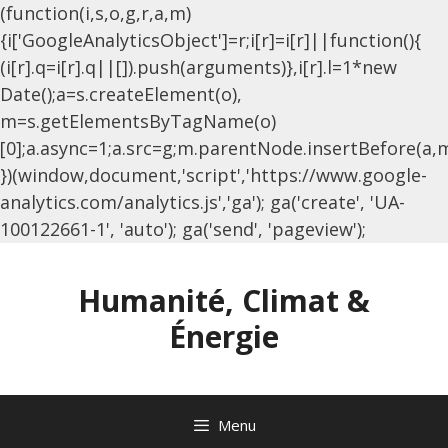
(function(i,s,o,g,r,a,m)
{i['GoogleAnalyticsObject']=r;i[r]=i[r]||function(){
(i[r].q=i[r].q||[]).push(arguments)},i[r].l=1*new
Date();a=s.createElement(o),
m=s.getElementsByTagName(o)
[0];a.async=1;a.src=g;m.parentNode.insertBefore(a,
})(window,document,'script','https://www.google-
analytics.com/analytics.js','ga'); ga('create', 'UA-
Aller
100122661-1', 'auto'); ga('send', 'pageview');
au
contenu
Humanité, Climat &
Énergie
Menu