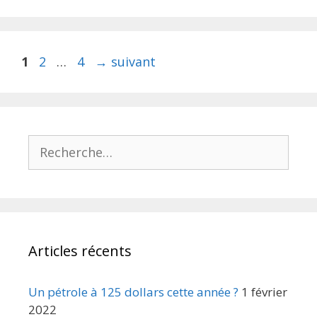
Navigation
Page
Page
Page
1
2
…
4
→
suivant
des
articles
Rechercher :
Articles récents
Un pétrole à 125 dollars cette année ?
1 février
2022