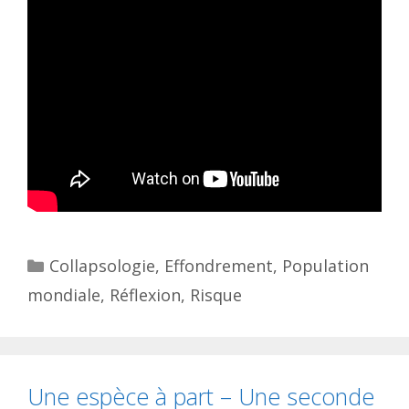
Catégories
Collapsologie
,
Effondrement
,
Population
mondiale
,
Réflexion
,
Risque
Une espèce à part – Une seconde