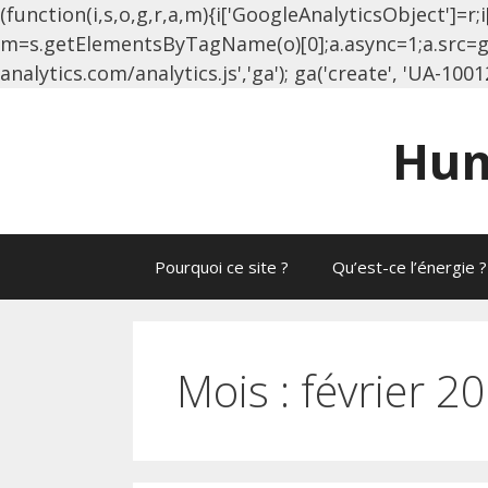
(function(i,s,o,g,r,a,m){i['GoogleAnalyticsObject']=r;i
m=s.getElementsByTagName(o)[0];a.async=1;a.src=g;
analytics.com/analytics.js','ga'); ga('create', 'UA-1001
Hum
Pourquoi ce site ?
Qu’est-ce l’énergie ?
Mois :
février 2