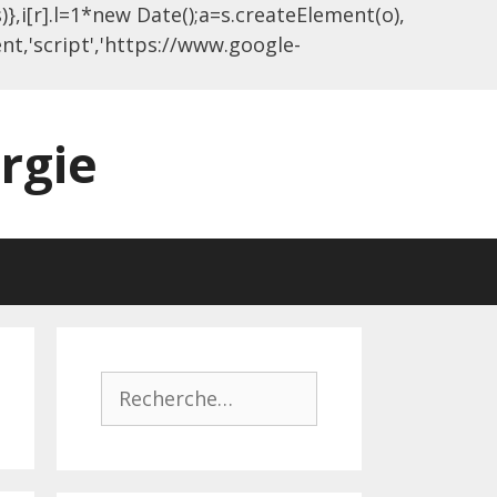
s)},i[r].l=1*new Date();a=s.createElement(o),
,'script','https://www.google-
rgie
Rechercher :