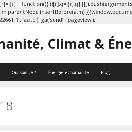
[r]=i[r]||function(){ (i[r].q=i[r].q||[]).push(argument
m.parentNode.insertBefore(a,m) })(window,document
Aller
22661-1', 'auto'); ga('send', 'pageview');
au
contenu
anité, Climat & Éne
Qui suis-je ?
Énergie et humanité
Blog
018